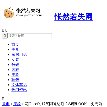
怅然若失网



首页
美食
家居用品
女装
数码
内衣
美妆
鞋包
文体车品
热门资讯

首页
»
美妆
»
花Gucci的钱买阿迪达斯？84套LOOK，史无前