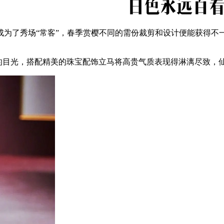
了秀场“常客”，春季赏樱不同的需份裁剪和设计便能获得不一
的目光，搭配精美的珠宝配饰立马将高贵气质表现得淋漓尽致，