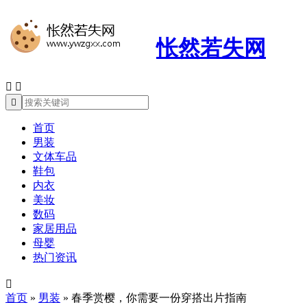
怅然若失网



首页
男装
文体车品
鞋包
内衣
美妆
数码
家居用品
母婴
热门资讯

首页
»
男装
»
春季赏樱，你需要一份穿搭出片指南