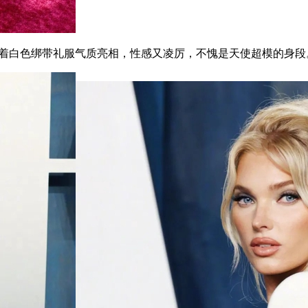
 身着白色绑带礼服气质亮相，性感又凌厉，不愧是天使超模的身段