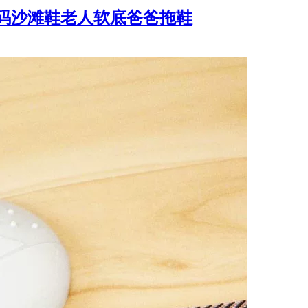
大码沙滩鞋老人软底爸爸拖鞋