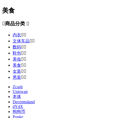
美食

商品分类

内衣


文体车品


数码


鞋包


美妆


美食


女装


男装


Zcash
Uniswap
本体
Decentraland
dYdX
狗狗币
Ponke