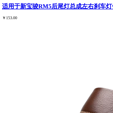
适用于新宝骏RM5后尾灯总成左右刹车
￥153.00