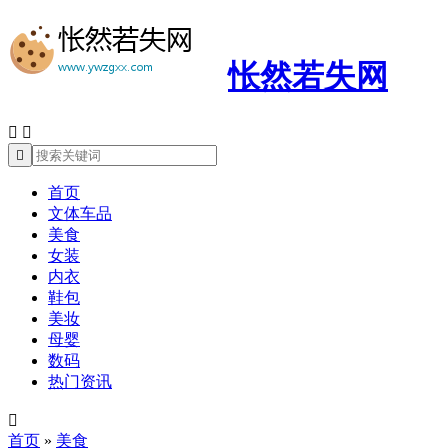
怅然若失网



首页
文体车品
美食
女装
内衣
鞋包
美妆
母婴
数码
热门资讯

首页
»
美食