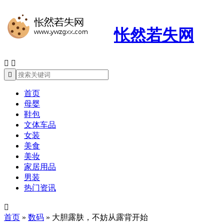
怅然若失网



首页
母婴
鞋包
文体车品
女装
美食
美妆
家居用品
男装
热门资讯

首页
»
数码
»
大胆露肤，不妨从露背开始