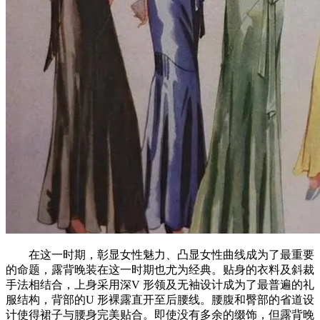
在这一时期，彰显女性魅力、凸显女性曲线成为了最重要
的命题，露背晚装在这一时期也尤为经典。贴身的衣料及斜裁
手法相结合，上身采用深V 形领及无袖设计成为了最普遍的礼
服结构，背部的U 形裸露直开至后腰线。腰腹和臀部的省道设
计使得裙子与腰身完美贴合。即使没有多余的缀饰，但露背晚