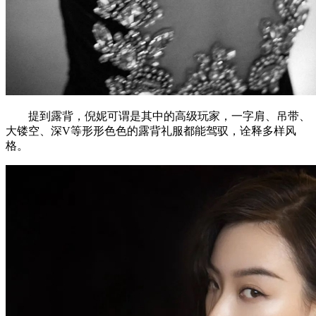
提到露背，倪妮可谓是其中的高级玩家，一字肩、吊带、
大镂空、深V等形形色色的露背礼服都能驾驭，诠释多样风
格。