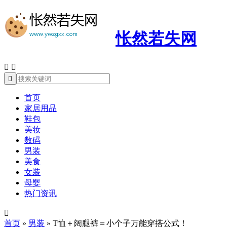
怅然若失网



首页
家居用品
鞋包
美妆
数码
男装
美食
女装
母婴
热门资讯

首页
»
男装
»
T恤＋阔腿裤＝小个子万能穿搭公式！