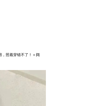
用，照着穿错不了！＋阔