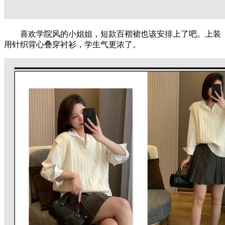
喜欢学院风的小姐姐，短款百褶裙也该安排上了吧。上装
用针织背心叠穿衬衫，学生气更浓了。