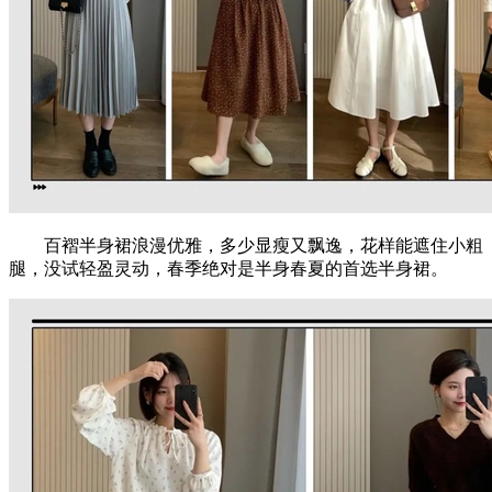
百褶半身裙浪漫优雅，多少显瘦又飘逸，花样能遮住小粗
腿，没试轻盈灵动，春季绝对是半身春夏的首选半身裙。