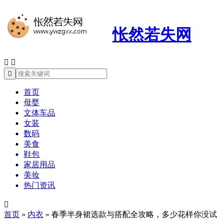
怅然若失网



首页
母婴
文体车品
女装
数码
美食
鞋包
家居用品
美妆
热门资讯

首页
»
内衣
»
春季半身裙选款与搭配全攻略，多少花样你没试