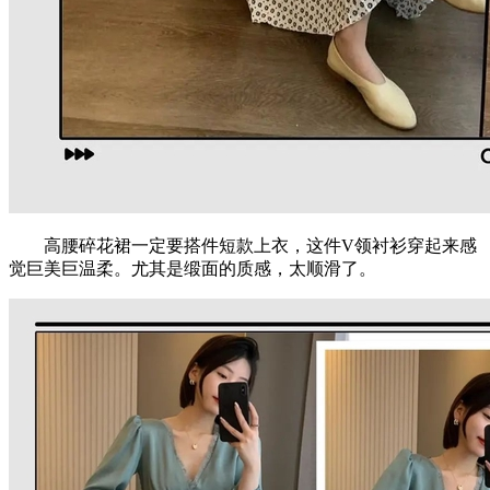
高腰碎花裙一定要搭件短款上衣，这件V领衬衫穿起来感
觉巨美巨温柔。尤其是缎面的质感，太顺滑了。