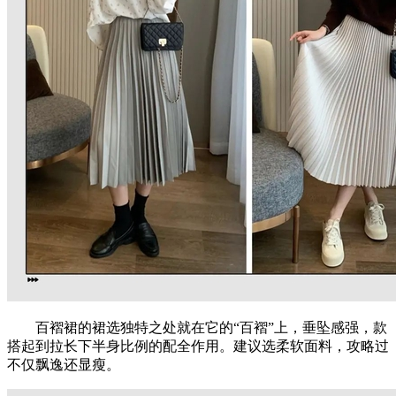
百褶裙的裙选独特之处就在它的“百褶”上，垂坠感强，款
搭起到拉长下半身比例的配全作用。建议选柔软面料，攻略过
不仅飘逸还显瘦。