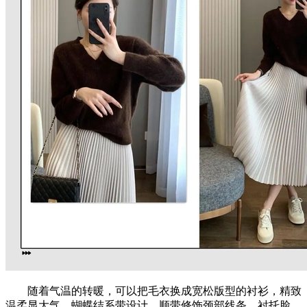
随着气温的转暖，可以把毛衣换成宽松版型的衬衫，精致
温柔显大气。蝴蝶结系带设计，顺带修饰颈部线条，衬托脸